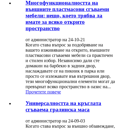
Многофункционалността на
външните пластмасови сгъваеми
мебели: нещо, което трябва да
имате за всяко открито
пространство
от администратор на 24-10-21
Когато става въпрос за подобряване на
вашето изживяване на открито, външните
пластмасови сгъваеми мебели са практичен
и стилен избор. Независимо дали сте
домакин на барбекю в задния двор,
наслаждавате се на пикник в парка или
просто се излежавате във вътрешния двор,
тези многофункционални елементи могат да
превърнат всяко пространство в оазис на...
Прочетете повече
Универсалността на кръглата
сгъваема градинска маса
от администратор на 24-09-03
Когато става въпрос за външно обзавеждане,