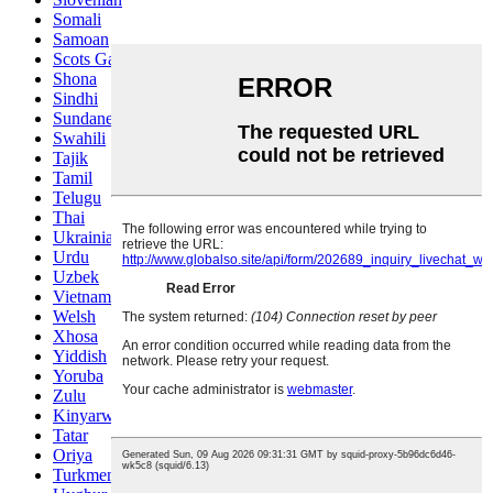
Somali
Samoan
Scots Gaelic
Shona
Sindhi
Sundanese
Swahili
Tajik
Tamil
Telugu
Thai
Ukrainian
Urdu
Uzbek
Vietnamese
Welsh
Xhosa
Yiddish
Yoruba
Zulu
Kinyarwanda
Tatar
Oriya
Turkmen