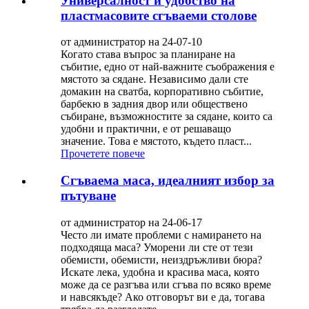
Универсалност и удобство на
пластмасовите сгъваеми столове
от администратор на 24-07-10
Когато става въпрос за планиране на
събитие, едно от най-важните съображения е
мястото за сядане. Независимо дали сте
домакин на сватба, корпоративно събитие,
барбекю в задния двор или обществено
събиране, възможностите за сядане, които са
удобни и практични, е от решаващо
значение. Това е мястото, където пласт...
Прочетете повече
Сгъваема маса, идеалният избор за
пътуване
от администратор на 24-06-17
Често ли имате проблеми с намирането на
подходяща маса? Уморени ли сте от тези
обемисти, обемисти, неиздръжливи бюра?
Искате лека, удобна и красива маса, която
може да се разгъва или сгъва по всяко време
и навсякъде? Ако отговорът ви е да, тогава