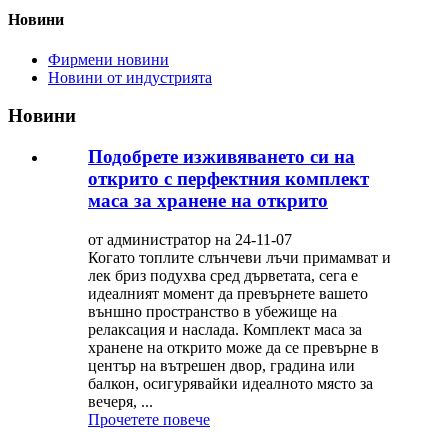
Новини
Фирмени новини
Новини от индустрията
Новини
Подобрете изживяването си на
открито с перфектния комплект
маса за хранене на открито
от администратор на 24-11-07
Когато топлите слънчеви лъчи примамват и
лек бриз подухва сред дърветата, сега е
идеалният момент да превърнете вашето
външно пространство в убежище на
релаксация и наслада. Комплект маса за
хранене на открито може да се превърне в
център на вътрешен двор, градина или
балкон, осигурявайки идеалното място за
вечеря, ...
Прочетете повече