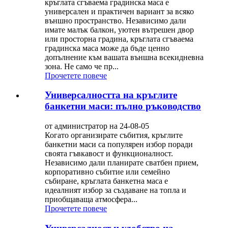
кръглата сгъваема градинска маса е
универсален и практичен вариант за всяко
външно пространство. Независимо дали
имате малък балкон, уютен вътрешен двор
или просторна градина, кръглата сгъваема
градинска маса може да бъде ценно
допълнение към вашата външна всекидневна
зона. Не само че пр...
Прочетете повече
Универсалността на кръглите
банкетни маси: пълно ръководство
от администратор на 24-08-05
Когато организирате събития, кръглите
банкетни маси са популярен избор поради
своята гъвкавост и функционалност.
Независимо дали планирате сватбен прием,
корпоративно събитие или семейно
събиране, кръглата банкетна маса е
идеалният избор за създаване на топла и
приобщаваща атмосфера...
Прочетете повече