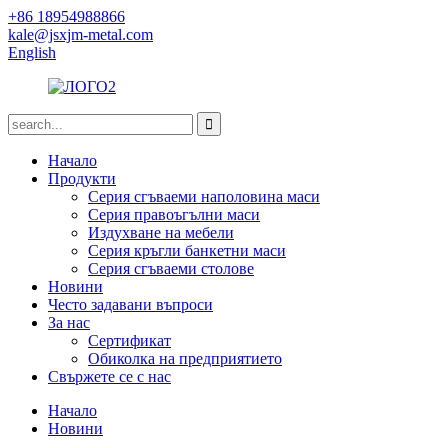
+86 18954988866
kale@jsxjm-metal.com
English
Начало
Продукти
Серия сгъваеми наполовина маси
Серия правоъгълни маси
Издухване на мебели
Серия кръгли банкетни маси
Серия сгъваеми столове
Новини
Често задавани въпроси
За нас
Сертификат
Обиколка на предприятието
Свържете се с нас
Начало
Новини