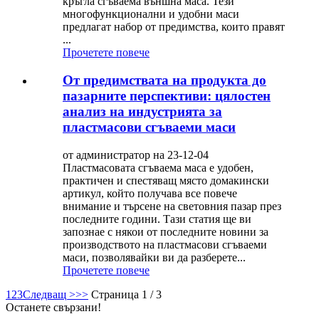
кръгла сгъваема външна маса. Тези
многофункционални и удобни маси
предлагат набор от предимства, които правят
...
Прочетете повече
От предимствата на продукта до
пазарните перспективи: цялостен
анализ на индустрията за
пластмасови сгъваеми маси
от администратор на 23-12-04
Пластмасовата сгъваема маса е удобен,
практичен и спестяващ място домакински
артикул, който получава все повече
внимание и търсене на световния пазар през
последните години. Тази статия ще ви
запознае с някои от последните новини за
производството на пластмасови сгъваеми
маси, позволявайки ви да разберете...
Прочетете повече
1
2
3
Следващ >
>>
Страница 1 / 3
Останете свързани!