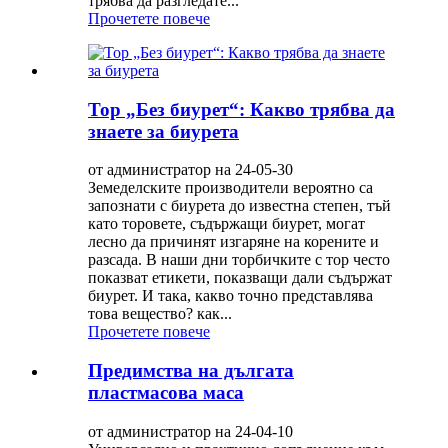
трябва да разгледате...
Прочетете повече
Тор „Без биурет“: Какво трябва да
знаете за биурета
от администратор на 24-05-30
Земеделските производители вероятно са
запознати с биурета до известна степен, тъй
като торовете, съдържащи биурет, могат
лесно да причинят изгаряне на корените и
разсада. В наши дни торбичките с тор често
показват етикети, показващи дали съдържат
биурет. И така, какво точно представлява
това вещество? как...
Прочетете повече
Предимства на дългата
пластмасова маса
от администратор на 24-04-10