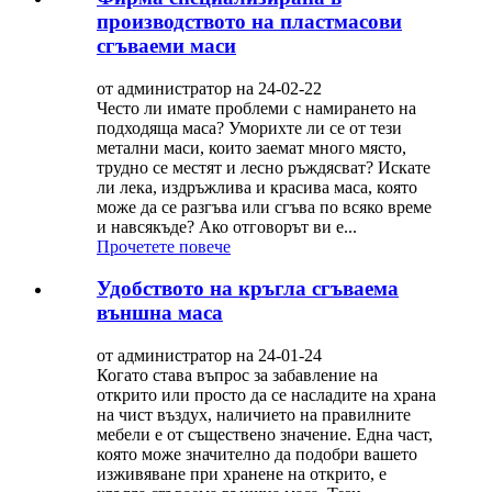
производството на пластмасови
сгъваеми маси
от администратор на 24-02-22
Често ли имате проблеми с намирането на
подходяща маса? Уморихте ли се от тези
метални маси, които заемат много място,
трудно се местят и лесно ръждясват? Искате
ли лека, издръжлива и красива маса, която
може да се разгъва или сгъва по всяко време
и навсякъде? Ако отговорът ви е...
Прочетете повече
Удобството на кръгла сгъваема
външна маса
от администратор на 24-01-24
Когато става въпрос за забавление на
открито или просто да се насладите на храна
на чист въздух, наличието на правилните
мебели е от съществено значение. Една част,
която може значително да подобри вашето
изживяване при хранене на открито, е