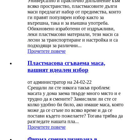
Универсално и практично допълнение към
всяко пространство, пластмасовите дълги
маси предлагат набор от предимства, които
ги правят популярен избор както за
вътрешна, така и за външна употреба.
Обикновено изработени от издръжливи,
леки пластмасови материали, тези маси са
лесни за транспортиране и настройка и са
подходящи за различни...
Прочетете повече
Пластмасова сгъваема маса,
вашият идеален избор
от администратор на 24-02-22
Срещали ли сте някога такъв проблем:
масата у дома заема твърде много място и е
трудно да я смените? Замисляли ли сте се
колко удобно би било, ако имаше маса, която
може да се сгъне по всяко време и да се
постави където пожелаете? Тогава трябва да
разгледате нашата пла...
Прочетете повече
Фирма специализирана в